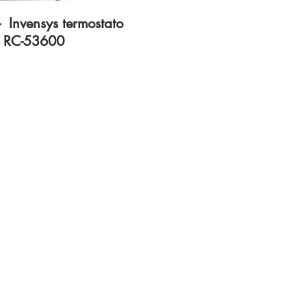
 Invensys termostato
RC-53600