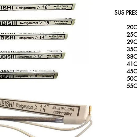
SUS PRE
20C
25C
29C
35C
38C
41C
45C
50C
55C